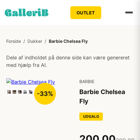
OUTLET
Forside
/
Dukker
/
Barbie Chelsea Fly
Dele af indholdet på denne side kan være genereret
med hjælp fra AI.
BARBIE
Barbie Chelsea
-33%
Fly
UDSALG
200,00