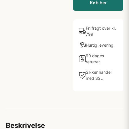
Køb her
Fri fragt over kr.
799
Hurtig levering
90 dages
returret
Sikker handel
med SSL
Beskrivelse