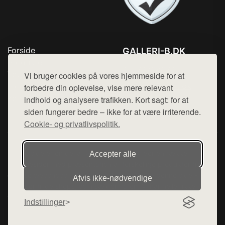
Forside
GALLERI-B.DK
Produkter
Tlf. 78768672
Top Rabatter
Vi bruger cookies på vores hjemmeside for at
Mail:
hej@want.dk
Blog
forbedre din oplevelse, vise mere relevant
Kontakt
indhold og analysere trafikken. Kort sagt: for at
Cookie- og privatlivspolitik
siden fungerer bedre – ikke for at være irriterende.
Cookie- og privatlivspolitik.
Denne side er en del af want.dk, der udgiver en række
Accepter alle
hjemmesider med præsentation af forskellige produkter fra
diverse webshops. Der sælges ikke varer fra denne side - vi
Afvis ikke‑nødvendige
henviser til de shops, som sælger varen. Vi har heller ikke
varerne på lager.
Indstillinger
© 2026 galleri-b.dk. Alle rettigheder forbeholdes.