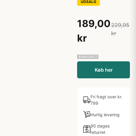
UDSALG
189,00
229,95
kr
kr
Køb her
Fri fragt over kr.
799
Hurtig levering
90 dages
returret