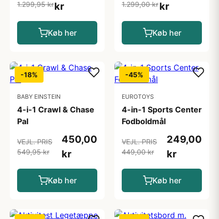
1.299,95 kr
1.299,00 kr
kr
kr
Køb her
Køb her
-18%
-45%
BABY EINSTEIN
EUROTOYS
4-i-1 Crawl & Chase
4-in-1 Sports Center
Pal
Fodboldmål
450,00
249,00
VEJL. PRIS
VEJL. PRIS
549,95 kr
449,00 kr
kr
kr
Køb her
Køb her