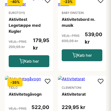
-40%
-23%
EUROTOYS
BABY EINSTEIN
Aktivitest
Aktivitetsbord m.
Legetæppe med
musik
Kugler
539,00
VEJL. PRIS
179,95
699,95 kr
kr
VEJL. PRIS
299,95 kr
kr
Køb her
Køb her
-35%
TIDLO
CLEMENTONI
Aktivitetsgåvogn
Aktivitetsrat
522,00
229,95 kr
VEJL. PRIS