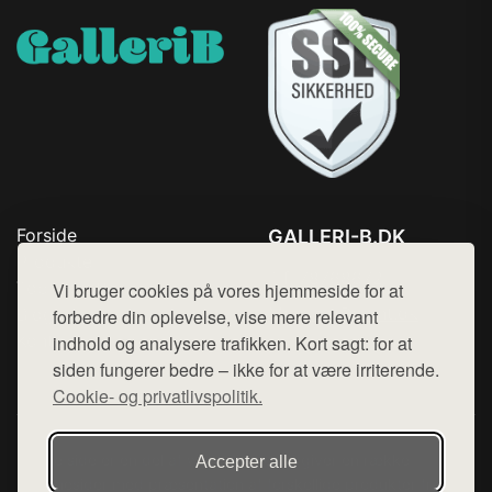
Forside
GALLERI-B.DK
Produkter
Tlf. 78768672
Top Rabatter
Vi bruger cookies på vores hjemmeside for at
Mail:
hej@want.dk
Blog
forbedre din oplevelse, vise mere relevant
Kontakt
indhold og analysere trafikken. Kort sagt: for at
Cookie- og privatlivspolitik
siden fungerer bedre – ikke for at være irriterende.
Cookie- og privatlivspolitik.
Denne side er en del af want.dk, der udgiver en række
Accepter alle
hjemmesider med præsentation af forskellige produkter fra