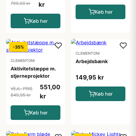
799,00 kr
kr
Køb her
Køb her
-35%
CLEMENTONI
CLEMENTONI
Arbejdsbænk
Aktivitetstæppe m.
stjerneprojektor
149,95 kr
551,00
VEJL. PRIS
Køb her
849,95 kr
kr
Køb her