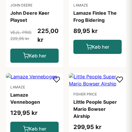
JOHN DEERE
LAMAZE
John Deere Køer
Lamaze Finlee The
Playset
Frog Bidering
225,00
89,95 kr
VEJL. PRIS
229,95 kr
kr
Køb her
Køb her
LAMAZE
Lamaze
FISHER PRICE
Vennebogen
Little People Super
Mario Bowser
129,95 kr
Airship
299,95 kr
Køb her