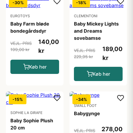
-30%
-18%
EUROTOYS
CLEMENTONI
Baby Farm bløde
Baby Mickey Lights
bondegårdsdyr
and Dreams
sovebamse
140,00
VEJL. PRIS
189,00
199,00 kr
kr
VEJL. PRIS
229,95 kr
kr
Køb her
Køb her
-15%
-34%
SMALL FOOT
SOPHIE LA GIRAFE
Babygynge
Baby Sophie Plush
20 cm
278,00
VEJL. PRIS