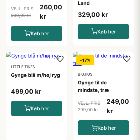
Land
260,00
VEJL. PRIS
329,00 kr
299,95 kr
kr
Køb her
Køb her
-17%
LITTLE TIKES
Gynge blå m/høj ryg
BIGJIGS
Gynge til de
mindste, træ
499,00 kr
249,00
VEJL. PRIS
Køb her
299,00 kr
kr
Køb her