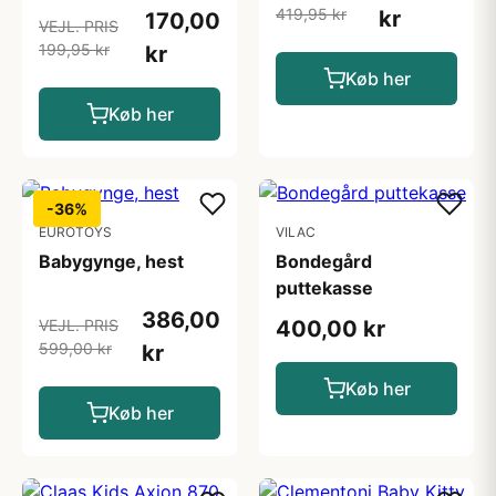
419,95 kr
kr
170,00
VEJL. PRIS
199,95 kr
kr
Køb her
Køb her
-36%
EUROTOYS
VILAC
Babygynge, hest
Bondegård
puttekasse
386,00
VEJL. PRIS
400,00 kr
599,00 kr
kr
Køb her
Køb her