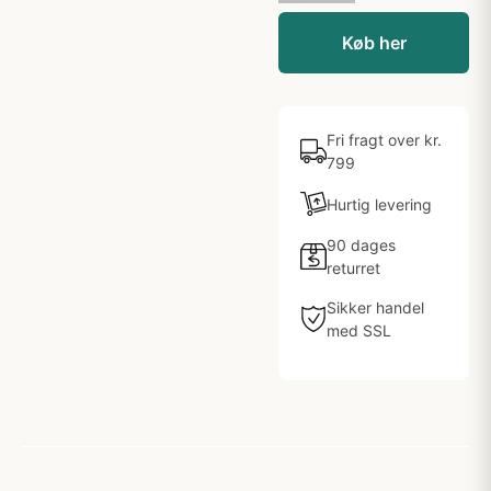
Køb her
Fri fragt over kr.
799
Hurtig levering
90 dages
returret
Sikker handel
med SSL