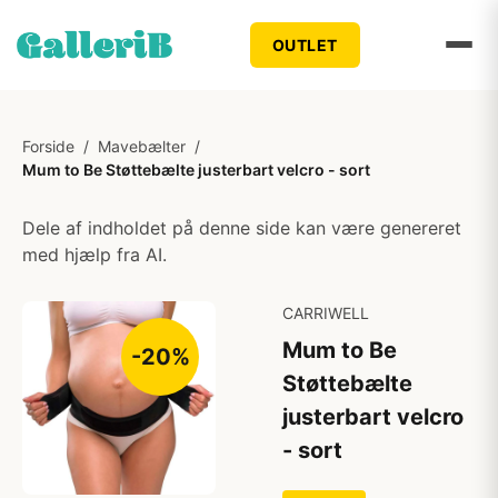
OUTLET
Forside
/
Mavebælter
/
Mum to Be Støttebælte justerbart velcro - sort
Dele af indholdet på denne side kan være genereret
med hjælp fra AI.
CARRIWELL
Mum to Be
-20%
Støttebælte
justerbart velcro
- sort