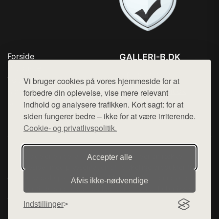
Forside
GALLERI-B.DK
Produkter
Tlf. 78768672
Top Rabatter
Vi bruger cookies på vores hjemmeside for at
Mail:
hej@want.dk
Blog
forbedre din oplevelse, vise mere relevant
Kontakt
indhold og analysere trafikken. Kort sagt: for at
Cookie- og privatlivspolitik
siden fungerer bedre – ikke for at være irriterende.
Cookie- og privatlivspolitik.
Denne side er en del af want.dk, der udgiver en række
Accepter alle
hjemmesider med præsentation af forskellige produkter fra
diverse webshops. Der sælges ikke varer fra denne side - vi
Afvis ikke‑nødvendige
henviser til de shops, som sælger varen. Vi har heller ikke
varerne på lager.
Indstillinger