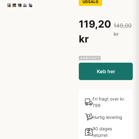
UDSALG
119,20
149,00
kr
kr
Køb her
Fri fragt over kr.
799
Hurtig levering
90 dages
returret