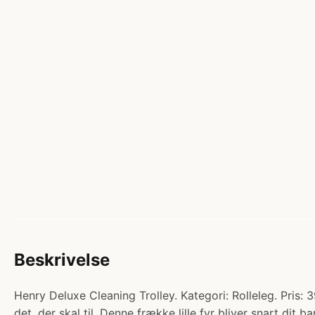
Beskrivelse
Henry Deluxe Cleaning Trolley. Kategori: Rolleleg. Pris: 
det, der skal til. Denne frække lille fyr bliver snart di