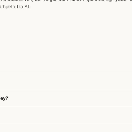
 hjælp fra AI.
ley?