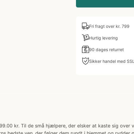
Fri fragt over kr. 799
Hurtig levering
90 dages returret
Sikker handel med SS
399.00 kr. Til de små hjælpere, der elsker at kaste sig ove
t barns bedste ven, der følger dem rundt i hjemmet og rydder