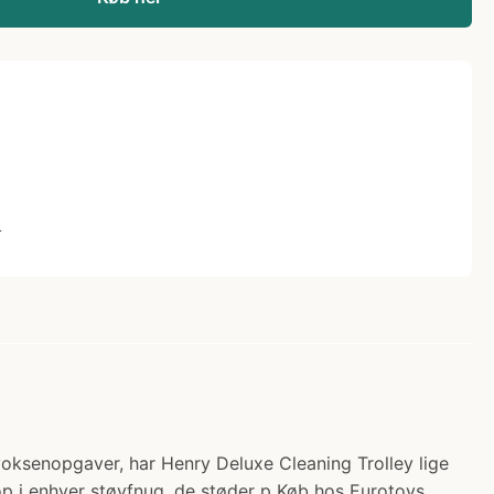
L
r voksenopgaver, har Henry Deluxe Cleaning Trolley lige
 op i enhver støvfnug, de støder p Køb hos Eurotoys.