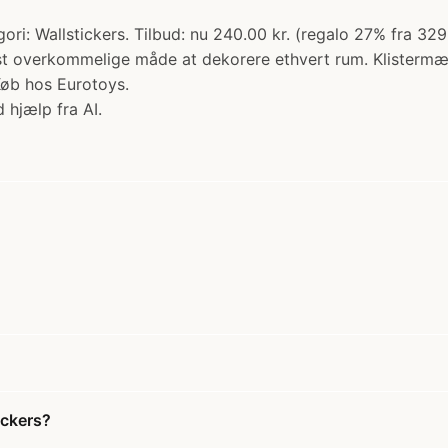
ri: Wallstickers. Tilbud: nu 240.00 kr. (regalo 27% fra 329
st overkommelige måde at dekorere ethvert rum. Klistermær
Køb hos Eurotoys.
 hjælp fra AI.
ickers?