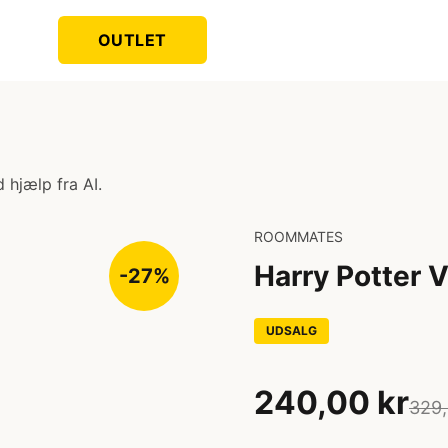
OUTLET
 hjælp fra AI.
ROOMMATES
Harry Potter 
-27%
UDSALG
240,00 kr
329,