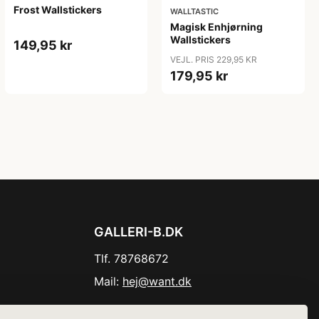
Frost Wallstickers
WALLTASTIC
Magisk Enhjørning
Wallstickers
149,95 kr
VEJL. PRIS 229,95 KR
179,95 kr
GALLERI-B.DK
Tlf. 78768672
Mail:
hej@want.dk
Cookie- og privatlivspolitik