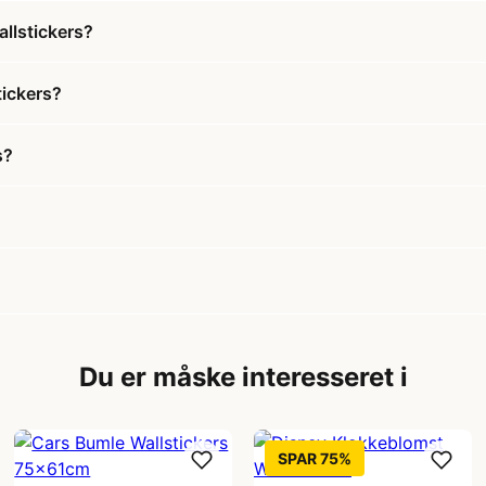
allstickers?
tickers?
s?
Du er måske interesseret i
SPAR 75%