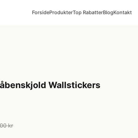
Forside
Produkter
Top Rabatter
Blog
Kontakt
Våbenskjold Wallstickers
00 kr