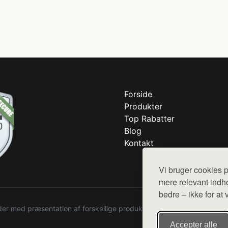
Forside
Produkter
Top Rabatter
Blog
Kontakt
Vi bruger cookies p
mere relevant indho
bedre – ikke for at 
r med præsentation af forskellige produkter fra diverse webshops. De
Accepter alle