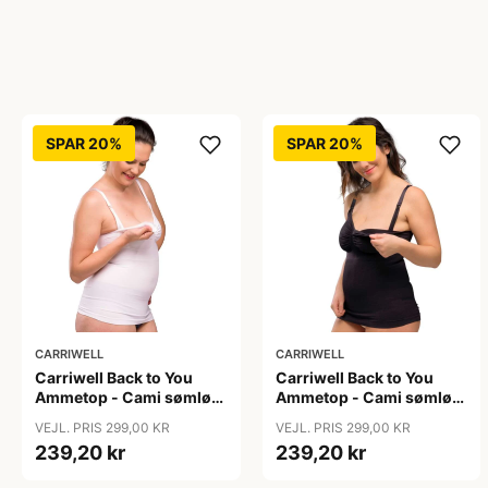
SPAR 20%
SPAR 20%
CARRIWELL
CARRIWELL
Carriwell Back to You
Carriwell Back to You
Ammetop - Cami sømløs
Ammetop - Cami sømløs
- hvid
- sort
VEJL. PRIS 299,00 KR
VEJL. PRIS 299,00 KR
239,20 kr
239,20 kr