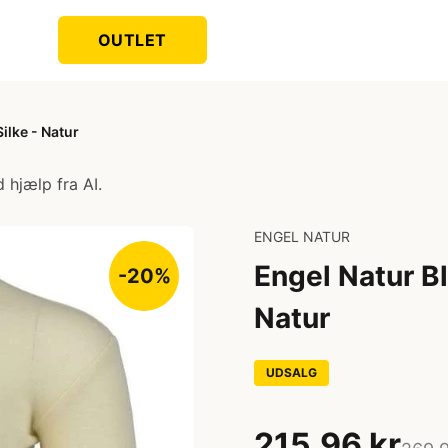
OUTLET
ilke - Natur
 hjælp fra AI.
ENGEL NATUR
Engel Natur Bl
-20%
Natur
UDSALG
215,96 kr