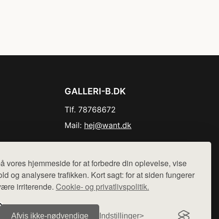
GALLERI-B.DK
Tlf. 78768672
Mail:
hej@want.dk
Cookie- og privatlivspolitik
å vores hjemmeside for at forbedre din oplevelse, vise
ld og analysere trafikken. Kort sagt: for at siden fungerer
være irriterende.
Cookie- og privatlivspolitik.
r sælges ikke varer fra denne side - vi henviser til de shops,
Afvis ikke‑nødvendige
Indstillinger