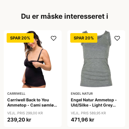
Du er måske interesseret i
SPAR 20%
SPAR 20%
CARRIWELL
ENGEL NATUR
Carriwell Back to You
Engel Natur Ammetop -
Ammetop - Cami sømløs
Uld/Silke - Light Grey
- sort
Melange
VEJL. PRIS 299,00 KR
VEJL. PRIS 589,95 KR
239,20 kr
471,96 kr