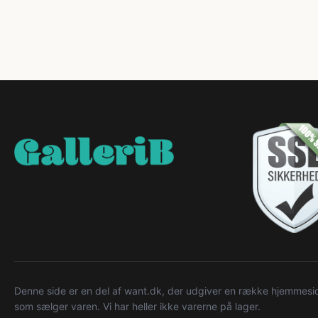
Denne side er en del af want.dk, der udgiver en række hjemmeside
som sælger varen. Vi har heller ikke varerne på lager.