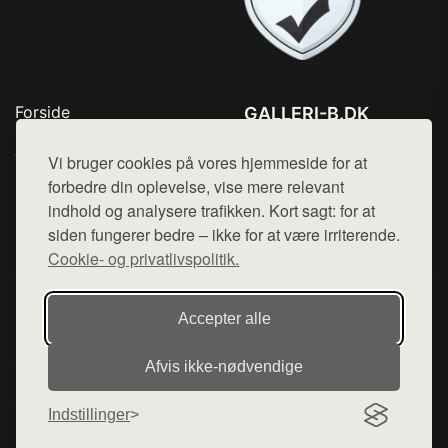
Forside
GALLERI-B.DK
Produkter
Tlf. 78768672
Top Rabatter
Vi bruger cookies på vores hjemmeside for at
Mail:
hej@want.dk
Blog
forbedre din oplevelse, vise mere relevant
Kontakt
indhold og analysere trafikken. Kort sagt: for at
Cookie- og privatlivspolitik
siden fungerer bedre – ikke for at være irriterende.
Cookie- og privatlivspolitik.
Denne side er en del af want.dk, der udgiver en række
Accepter alle
hjemmesider med præsentation af forskellige produkter fra
diverse webshops. Der sælges ikke varer fra denne side - vi
Afvis ikke‑nødvendige
henviser til de shops, som sælger varen. Vi har heller ikke
varerne på lager.
Indstillinger
© 2026 galleri-b.dk. Alle rettigheder forbeholdes.