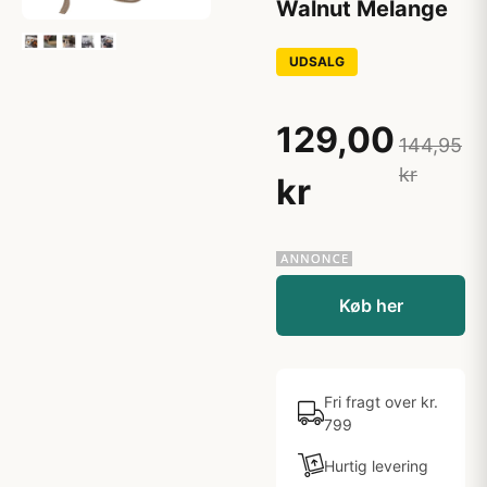
Walnut Melange
UDSALG
129,00
144,95
kr
kr
Køb her
Fri fragt over kr.
799
Hurtig levering