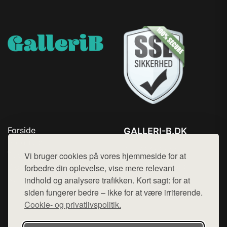
Forside
GALLERI-B.DK
Produkter
Tlf. 78768672
Top Rabatter
Vi bruger cookies på vores hjemmeside for at
Mail:
hej@want.dk
Blog
forbedre din oplevelse, vise mere relevant
Kontakt
indhold og analysere trafikken. Kort sagt: for at
Cookie- og privatlivspolitik
siden fungerer bedre – ikke for at være irriterende.
Cookie- og privatlivspolitik.