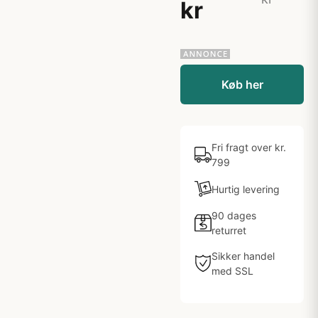
kr
Køb her
Fri fragt over kr.
799
Hurtig levering
90 dages
returret
Sikker handel
med SSL