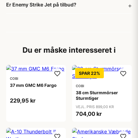
Er Enemy Strike Jet på tilbud?
Du er måske interesseret i
SPAR 22%
COBI
37 mm GMC M6 Fargo
COBI
38 cm Sturmmörser
Sturmtiger
229,95 kr
VEJL. PRIS 899,00 KR
704,00 kr