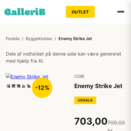
OUTLET
Forside
/
Byggeklodser
/
Enemy Strike Jet
Dele af indholdet på denne side kan være genereret
med hjælp fra AI.
COBI
Enemy Strike Jet
-12%
UDSALG
703,00
799,00
kr