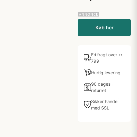
Køb her
Fri fragt over kr.
799
Hurtig levering
90 dages
returret
Sikker handel
med SSL