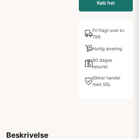
Køb her
Fri fragt over kr.
799
Hurtig levering
90 dages
returret
Sikker handel
med SSL
Beskrivelse