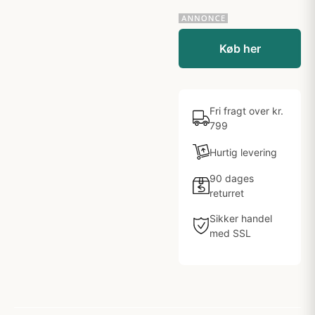
Køb her
Fri fragt over kr.
799
Hurtig levering
90 dages
returret
Sikker handel
med SSL