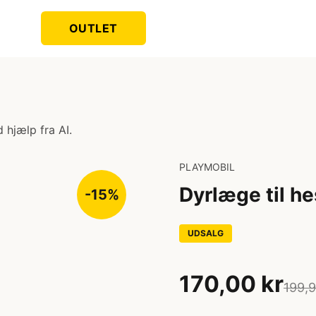
OUTLET
 hjælp fra AI.
PLAYMOBIL
Dyrlæge til he
-15%
UDSALG
170,00 kr
199,9