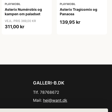
PLAYMOBIL
PLAYMOBIL
Asterix Numérobis og
Asterix Tragicomix og
kampen om paladset
Panacea
VEJL. PRIS 369,00 KR
139,95 kr
311,00 kr
GALLERI-B.DK
Tlf. 78768672
Mail:
hej@want.dk
Cookie- og privatlivspolitik