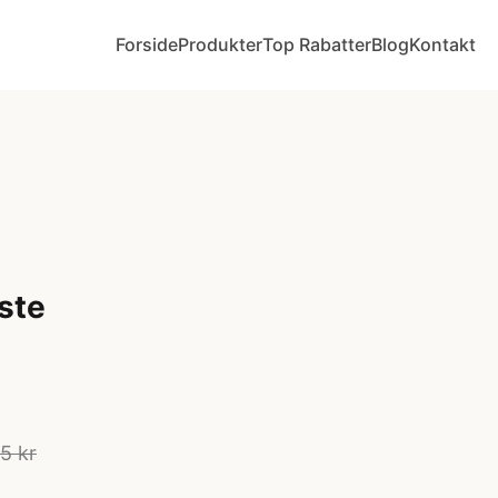
Forside
Produkter
Top Rabatter
Blog
Kontakt
ste
5 kr