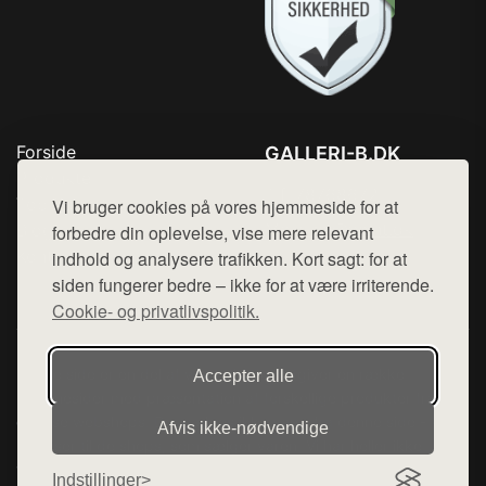
Forside
GALLERI-B.DK
Produkter
Tlf. 78768672
Top Rabatter
Vi bruger cookies på vores hjemmeside for at
Mail:
hej@want.dk
Blog
forbedre din oplevelse, vise mere relevant
Kontakt
indhold og analysere trafikken. Kort sagt: for at
Cookie- og privatlivspolitik
siden fungerer bedre – ikke for at være irriterende.
Cookie- og privatlivspolitik.
Denne side er en del af want.dk, der udgiver en række
Accepter alle
hjemmesider med præsentation af forskellige produkter fra
diverse webshops. Der sælges ikke varer fra denne side - vi
Afvis ikke‑nødvendige
henviser til de shops, som sælger varen. Vi har heller ikke
varerne på lager.
Indstillinger