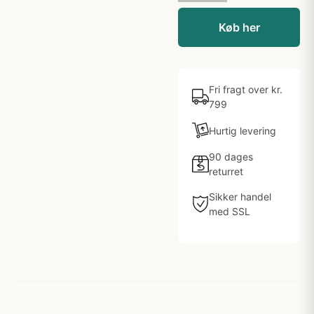
Køb her
Fri fragt over kr.
799
Hurtig levering
90 dages
returret
Sikker handel
med SSL