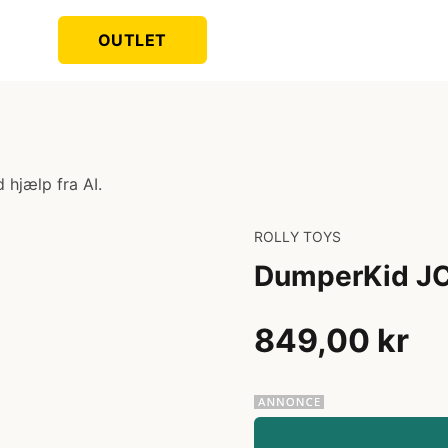
OUTLET
 hjælp fra AI.
ROLLY TOYS
DumperKid J
849,00 kr