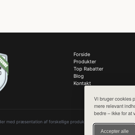
Forside
Produkter
Top Rabatter
Blog
Kontakt
Vi bruger cookies p
mere relevant indho
bedre – ikke for at 
r med præsentation af forskellige produkter fra diverse webshops. De
Accepter alle