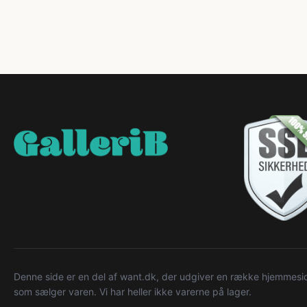
Denne side er en del af want.dk, der udgiver en række hjemmeside
som sælger varen. Vi har heller ikke varerne på lager.