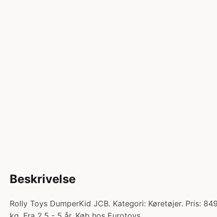
Beskrivelse
Rolly Toys DumperKid JCB. Kategori: Køretøjer. Pris: 84
kg. Fra 2,5 - 5 år. Køb hos Eurotoys.