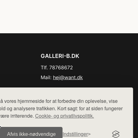
GALLERI-B.DK
Tlf. 78768672
Mail:
hej@want.dk
Cookie- og privatlivspolitik
å vores hjemmeside for at forbedre din oplevelse, vise
ld og analysere trafikken. Kort sagt: for at siden fungerer
være irriterende.
Cookie- og privatlivspolitik.
r sælges ikke varer fra denne side - vi henviser til de shops,
Afvis ikke‑nødvendige
Indstillinger