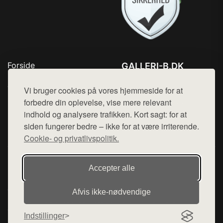
Forside
GALLERI-B.DK
Produkter
Tlf. 78768672
Top Rabatter
Vi bruger cookies på vores hjemmeside for at
Mail:
hej@want.dk
Blog
forbedre din oplevelse, vise mere relevant
Kontakt
indhold og analysere trafikken. Kort sagt: for at
Cookie- og privatlivspolitik
siden fungerer bedre – ikke for at være irriterende.
Cookie- og privatlivspolitik.
Denne side er en del af want.dk, der udgiver en række
Accepter alle
hjemmesider med præsentation af forskellige produkter fra
diverse webshops. Der sælges ikke varer fra denne side - vi
Afvis ikke‑nødvendige
henviser til de shops, som sælger varen. Vi har heller ikke
varerne på lager.
Indstillinger