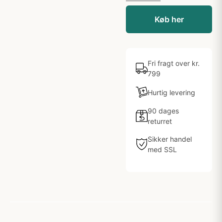
Køb her
Fri fragt over kr.
799
Hurtig levering
90 dages
returret
Sikker handel
med SSL