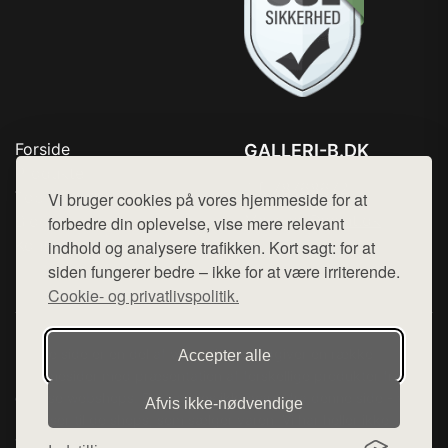
Forside
GALLERI-B.DK
Produkter
Tlf. 78768672
Top Rabatter
Vi bruger cookies på vores hjemmeside for at
Mail:
hej@want.dk
Blog
forbedre din oplevelse, vise mere relevant
Kontakt
indhold og analysere trafikken. Kort sagt: for at
Cookie- og privatlivspolitik
siden fungerer bedre – ikke for at være irriterende.
Cookie- og privatlivspolitik.
Denne side er en del af want.dk, der udgiver en række
Accepter alle
hjemmesider med præsentation af forskellige produkter fra
diverse webshops. Der sælges ikke varer fra denne side - vi
Afvis ikke‑nødvendige
henviser til de shops, som sælger varen. Vi har heller ikke
varerne på lager.