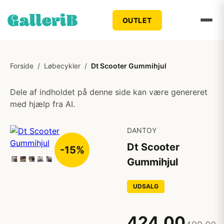
OUTLET
Forside
/
Løbecykler
/
Dt Scooter Gummihjul
Dele af indholdet på denne side kan være genereret
med hjælp fra AI.
DANTOY
Dt Scooter
-15%
Gummihjul
UDSALG
424,00