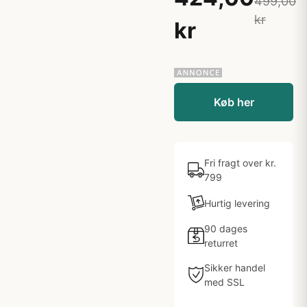
499,00
kr
kr
Køb her
Fri fragt over kr.
799
Hurtig levering
90 dages
returret
Sikker handel
med SSL