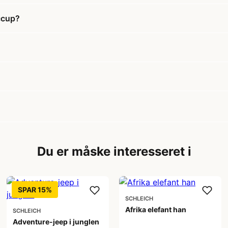
ccup?
Du er måske interesseret i
SPAR 15%
SCHLEICH
Afrika elefant han
SCHLEICH
Adventure-jeep i junglen