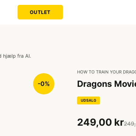
OUTLET
 hjælp fra AI.
HOW TO TRAIN YOUR DRAG
Dragons Movie
-0%
UDSALG
249,00 kr
249,