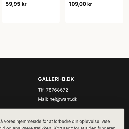
59,95 kr
109,00 kr
GALLERI-B.DK
Tlf. 78768672
Mail:
hej@want.dk
Cookie- og privatlivspolitik
å vores hjemmeside for at forbedre din oplevelse, vise
ld og analysere trafikken. Kort sagt: for at siden fungerer