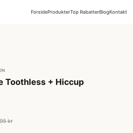
Forside
Produkter
Top Rabatter
Blog
Kontakt
ON
 Toothless + Hiccup
95 kr