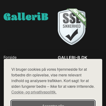
Forside
GALLERI-B.DK
Produkter
Tlf. 78768672
Top Rabatter
Vi bruger cookies på vores hjemmeside for at
Mail:
hej@want.dk
Blog
forbedre din oplevelse, vise mere relevant
Kontakt
indhold og analysere trafikken. Kort sagt: for at
Cookie- og privatlivspolitik
siden fungerer bedre – ikke for at være irriterende.
Cookie- og privatlivspolitik.
Denne side er en del af want.dk, der udgiver en række