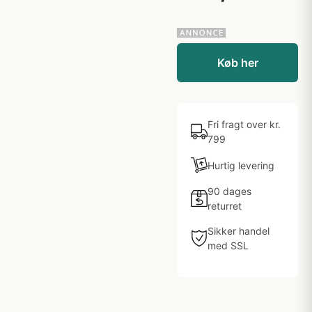
Køb her
Fri fragt over kr.
799
Hurtig levering
90 dages
returret
Sikker handel
med SSL