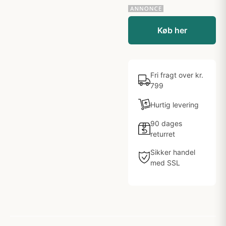
Køb her
Fri fragt over kr.
799
Hurtig levering
90 dages
returret
Sikker handel
med SSL