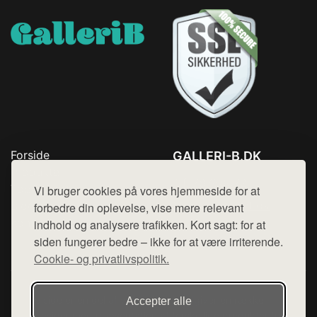
Forside
GALLERI-B.DK
Produkter
Tlf. 78768672
Top Rabatter
Vi bruger cookies på vores hjemmeside for at
Mail:
hej@want.dk
Blog
forbedre din oplevelse, vise mere relevant
Kontakt
indhold og analysere trafikken. Kort sagt: for at
Cookie- og privatlivspolitik
siden fungerer bedre – ikke for at være irriterende.
Cookie- og privatlivspolitik.
Denne side er en del af want.dk, der udgiver en række
Accepter alle
hjemmesider med præsentation af forskellige produkter fra