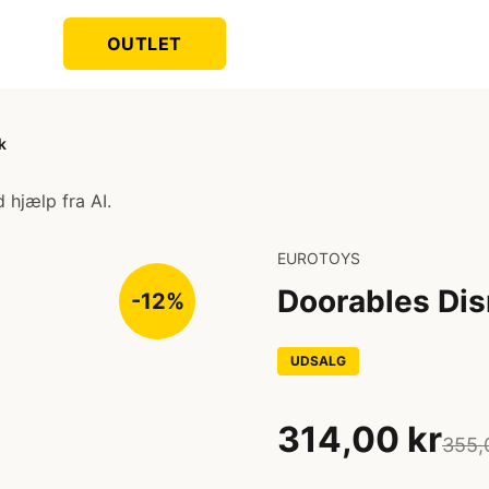
OUTLET
k
 hjælp fra AI.
EUROTOYS
Doorables Dis
-12%
UDSALG
314,00 kr
355,