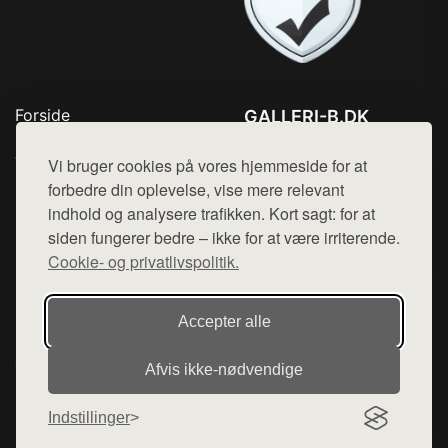
Forside
GALLERI-B.DK
Produkter
Tlf. 78768672
Top Rabatter
Vi bruger cookies på vores hjemmeside for at
Mail:
hej@want.dk
Blog
forbedre din oplevelse, vise mere relevant
Kontakt
indhold og analysere trafikken. Kort sagt: for at
Cookie- og privatlivspolitik
siden fungerer bedre – ikke for at være irriterende.
Cookie- og privatlivspolitik.
Denne side er en del af want.dk, der udgiver en række
Accepter alle
hjemmesider med præsentation af forskellige produkter fra
diverse webshops. Der sælges ikke varer fra denne side - vi
Afvis ikke‑nødvendige
henviser til de shops, som sælger varen. Vi har heller ikke
varerne på lager.
Indstillinger