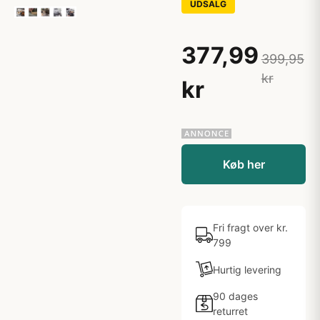
UDSALG
377,99
399,95
kr
kr
Køb her
Fri fragt over kr.
799
Hurtig levering
90 dages
returret