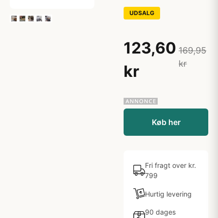
UDSALG
123,60
169,95
kr
kr
Køb her
Fri fragt over kr.
799
Hurtig levering
90 dages