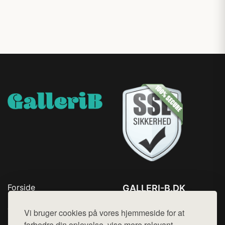
Forside
GALLERI-B.DK
Produkter
Tlf. 78768672
Top Rabatter
Vi bruger cookies på vores hjemmeside for at
Mail:
hej@want.dk
Blog
forbedre din oplevelse, vise mere relevant