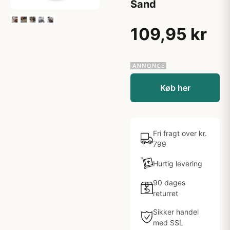
Sand
109,95 kr
Køb her
Fri fragt over kr.
799
Hurtig levering
90 dages
returret
Sikker handel
med SSL