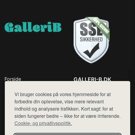
Forside
GALLERI-B.DK
Produkter
Tlf. 78768672
Top Rabatter
Vi bruger cookies på vores hjemmeside for at
Mail:
hej@want.dk
Blog
forbedre din oplevelse, vise mere relevant
Kontakt
indhold og analysere trafikken. Kort sagt: for at
Cookie- og privatlivspolitik
siden fungerer bedre – ikke for at være irriterende.
Cookie- og privatlivspolitik.