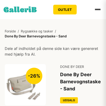
OUTLET
Forside
/
Rygsække og tasker
/
Done By Deer Barnevognstaske - Sand
Dele af indholdet på denne side kan være genereret
med hjælp fra AI.
DONE BY DEER
Done By Deer
-26%
Barnevognstaske
- Sand
UDSALG