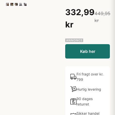
332,99
449,95
kr
kr
Køb her
Fri fragt over kr.
799
Hurtig levering
90 dages
returret
Sikker handel