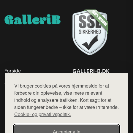
Forside
GALLERI-B.DK
Produkter
Tlf. 78768672
Top Rabatter
Vi bruger cookies på vores hjemmeside for at
Mail:
hej@want.dk
Blog
forbedre din oplevelse, vise mere relevant
Kontakt
indhold og analysere trafikken. Kort sagt: for at
Cookie- og privatlivspolitik
siden fungerer bedre – ikke for at være irriterende.
Cookie- og privatlivspolitik.
Denne side er en del af want.dk, der udgiver en række
Accepter alle