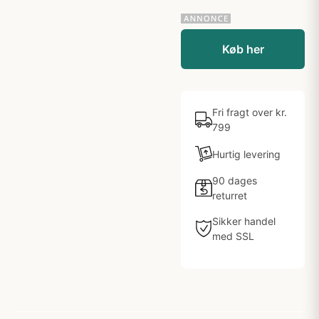
Køb her
Fri fragt over kr.
799
Hurtig levering
90 dages
returret
Sikker handel
med SSL