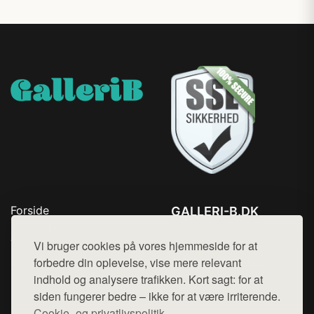
Forside
GALLERI-B.DK
Produkter
Tlf. 78768672
Top Rabatter
Vi bruger cookies på vores hjemmeside for at
Mail:
hej@want.dk
Blog
forbedre din oplevelse, vise mere relevant
Kontakt
indhold og analysere trafikken. Kort sagt: for at
Cookie- og privatlivspolitik
siden fungerer bedre – ikke for at være irriterende.
Cookie- og privatlivspolitik.