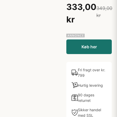
333,00
349,00
kr
kr
Køb her
Fri fragt over kr.
799
Hurtig levering
90 dages
returret
Sikker handel
med SSL