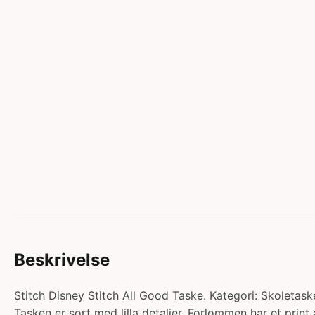
Beskrivelse
Stitch Disney Stitch All Good Taske. Kategori: Skoletaske
Tasken er sort med lilla detaljer. Forlommen har et pr