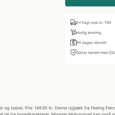
Fri fragt over kr. 799
Hurtig levering
90 dages returret
Sikker handel med SS
r og tasker. Pris: 149.95 kr. Denne rygsæk fra Feeling Fierc
int af de tre hovedkarakterer. Monster High-logoet kan ogs