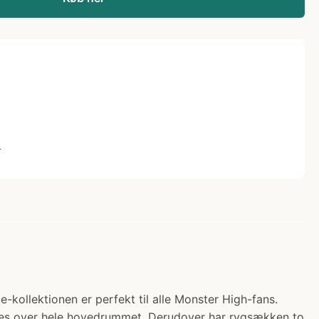
L
e-kollektionen er perfekt til alle Monster High-fans.
å ses over hele hovedrummet. Derudover har rygsækken to