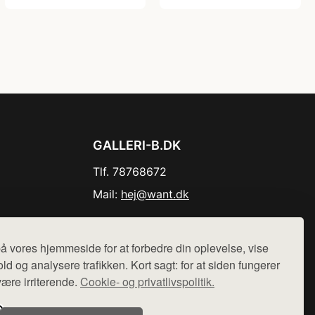
GALLERI-B.DK
Tlf. 78768672
Mail:
hej@want.dk
Cookie- og privatlivspolitik
å vores hjemmeside for at forbedre din oplevelse, vise
ld og analysere trafikken. Kort sagt: for at siden fungerer
være irriterende.
Cookie- og privatlivspolitik.
r sælges ikke varer fra denne side - vi henviser til de shops,