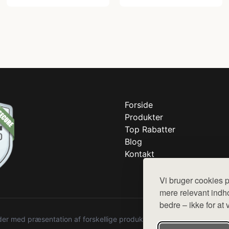
Forside
Produkter
Top Rabatter
Blog
Kontakt
Vi bruger cookies p
mere relevant indho
bedre – ikke for at 
r med præsentation af forskellige produkter fra diverse webshops. De