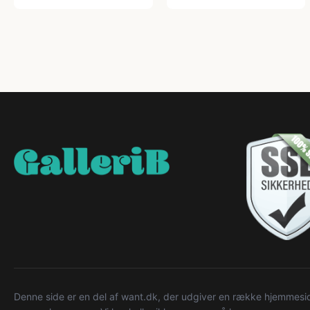
Denne side er en del af want.dk, der udgiver en række hjemmeside