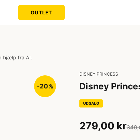
OUTLET
 hjælp fra AI.
DISNEY PRINCESS
Disney Prince
-20%
UDSALG
279,00 kr
349,