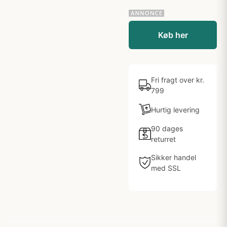
Køb her
Fri fragt over kr.
799
Hurtig levering
90 dages
returret
Sikker handel
med SSL