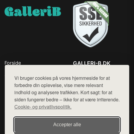
Forside
GALLERI-B.DK
Produkter
Tlf. 78768672
Top Rabatter
Vi bruger cookies på vores hjemmeside for at
Mail:
hej@want.dk
Blog
forbedre din oplevelse, vise mere relevant
Kontakt
indhold og analysere trafikken. Kort sagt: for at
Cookie- og privatlivspolitik
siden fungerer bedre – ikke for at være irriterende.
Cookie- og privatlivspolitik.
Denne side er en del af want.dk, der udgiver en række
Accepter alle
hjemmesider med præsentation af forskellige produkter fra