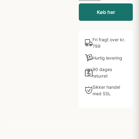
Køb her
Fri fragt over kr.
799
Hurtig levering
90 dages
returret
Sikker handel
med SSL