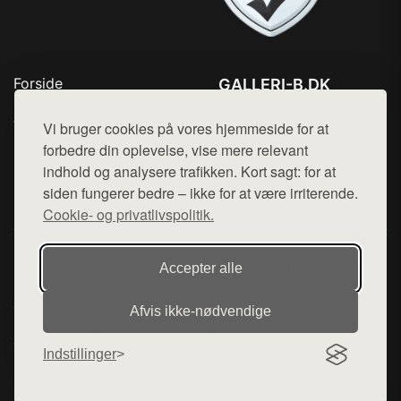
Forside
GALLERI-B.DK
Produkter
Tlf. 78768672
Top Rabatter
Vi bruger cookies på vores hjemmeside for at
Mail:
hej@want.dk
Blog
forbedre din oplevelse, vise mere relevant
Kontakt
indhold og analysere trafikken. Kort sagt: for at
Cookie- og privatlivspolitik
siden fungerer bedre – ikke for at være irriterende.
Cookie- og privatlivspolitik.
Denne side er en del af want.dk, der udgiver en række
Accepter alle
hjemmesider med præsentation af forskellige produkter fra
diverse webshops. Der sælges ikke varer fra denne side - vi
Afvis ikke‑nødvendige
henviser til de shops, som sælger varen. Vi har heller ikke
varerne på lager.
Indstillinger
© 2026 galleri-b.dk. Alle rettigheder forbeholdes.