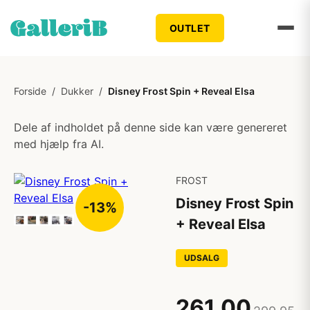
OUTLET
Forside
/
Dukker
/
Disney Frost Spin + Reveal Elsa
Dele af indholdet på denne side kan være genereret
med hjælp fra AI.
FROST
Disney Frost Spin
-13%
+ Reveal Elsa
UDSALG
261,00