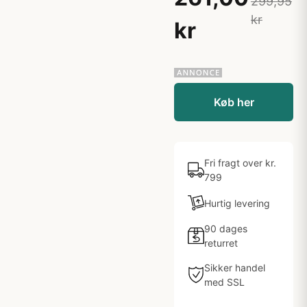
299,95
kr
kr
Køb her
Fri fragt over kr.
799
Hurtig levering
90 dages
returret
Sikker handel
med SSL