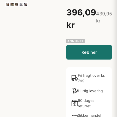
396,09
439,95
kr
kr
Køb her
Fri fragt over kr.
799
Hurtig levering
90 dages
returret
Sikker handel