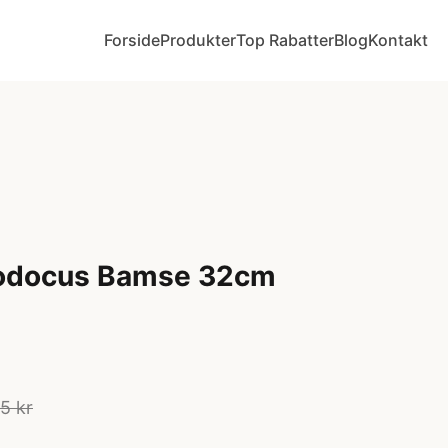
Forside
Produkter
Top Rabatter
Blog
Kontakt
lodocus Bamse 32cm
5 kr