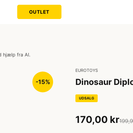
OUTLET
 hjælp fra AI.
EUROTOYS
Dinosaur Dip
-15%
UDSALG
170,00 kr
199,9