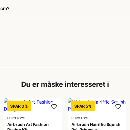
32cm?
Du er måske interesseret i
SPAR 0%
SPAR 5%
EUROTOYS
EUROTOYS
Airbrush Art Fashion
Airbrush Hairiffic Squish
Design Kit
Pal-Princess