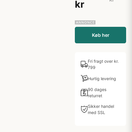
kr
Køb her
Fri fragt over kr.
799
Hurtig levering
90 dages
returret
Sikker handel
med SSL