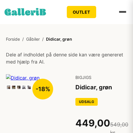
OUTLET
Forside
/
Gåbiler
/
Didicar, grøn
Dele af indholdet på denne side kan være genereret
med hjælp fra AI.
BIGJIGS
Didicar, grøn
-18%
UDSALG
449,00
549,00
kr