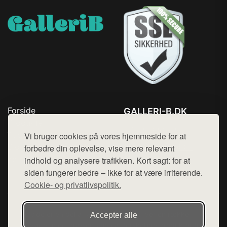
Forside
GALLERI-B.DK
Produkter
Tlf. 78768672
Top Rabatter
Vi bruger cookies på vores hjemmeside for at
Mail:
hej@want.dk
Blog
forbedre din oplevelse, vise mere relevant
Kontakt
indhold og analysere trafikken. Kort sagt: for at
Cookie- og privatlivspolitik
siden fungerer bedre – ikke for at være irriterende.
Cookie- og privatlivspolitik.
Denne side er en del af want.dk, der udgiver en række
Accepter alle
hjemmesider med præsentation af forskellige produkter fra