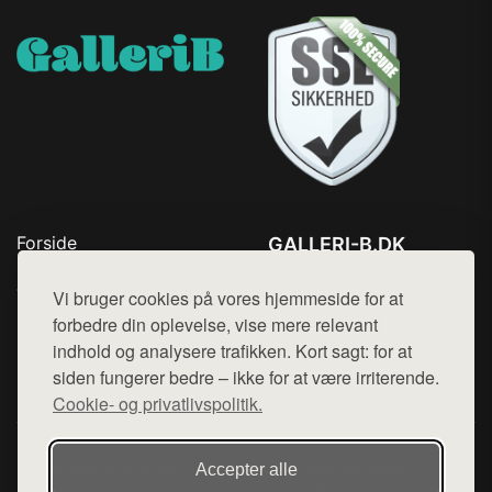
Forside
GALLERI-B.DK
Produkter
Tlf. 78768672
Top Rabatter
Vi bruger cookies på vores hjemmeside for at
Mail:
hej@want.dk
Blog
forbedre din oplevelse, vise mere relevant
Kontakt
indhold og analysere trafikken. Kort sagt: for at
Cookie- og privatlivspolitik
siden fungerer bedre – ikke for at være irriterende.
Cookie- og privatlivspolitik.
Denne side er en del af want.dk, der udgiver en række
Accepter alle
hjemmesider med præsentation af forskellige produkter fra