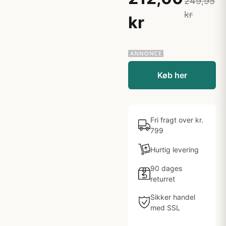
249,95
kr
kr
Køb her
Fri fragt over kr.
799
Hurtig levering
90 dages
returret
Sikker handel
med SSL