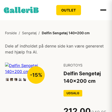
OUTLET
Forside
/
Sengetøj
/
Delfin Sengetøj 140x200 cm
Dele af indholdet på denne side kan være genereret
med hjælp fra AI.
EUROTOYS
Delfin Sengetøj
-15%
140x200 cm
UDSALG
212,00