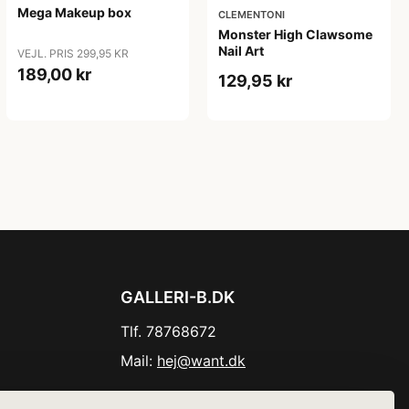
Mega Makeup box
CLEMENTONI
Monster High Clawsome
Nail Art
VEJL. PRIS 299,95 KR
189,00 kr
129,95 kr
GALLERI-B.DK
Tlf. 78768672
Mail:
hej@want.dk
Cookie- og privatlivspolitik