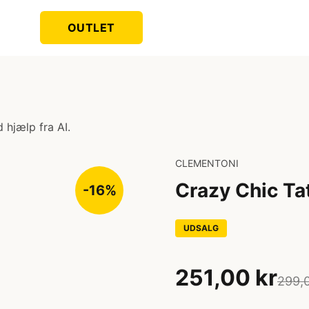
OUTLET
 hjælp fra AI.
CLEMENTONI
Crazy Chic Ta
-16%
UDSALG
251,00 kr
299,0