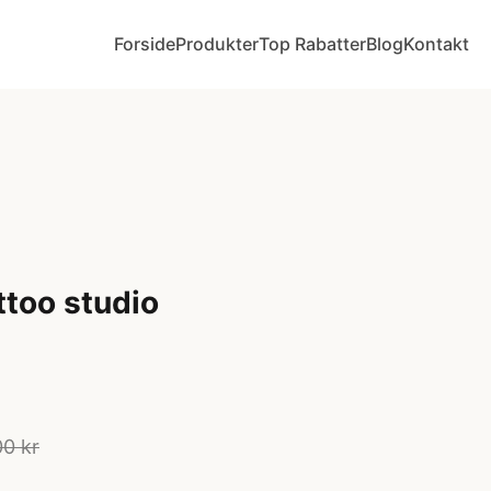
Forside
Produkter
Top Rabatter
Blog
Kontakt
ttoo studio
0 kr