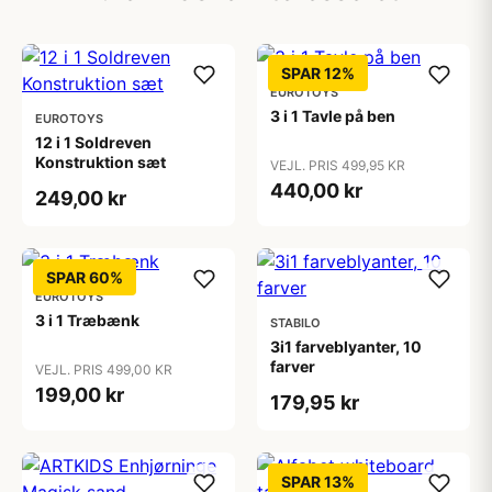
SPAR 12%
EUROTOYS
3 i 1 Tavle på ben
EUROTOYS
12 i 1 Soldreven
Konstruktion sæt
VEJL. PRIS 499,95 KR
440,00 kr
249,00 kr
SPAR 60%
EUROTOYS
3 i 1 Træbænk
STABILO
3i1 farveblyanter, 10
farver
VEJL. PRIS 499,00 KR
199,00 kr
179,95 kr
SPAR 13%