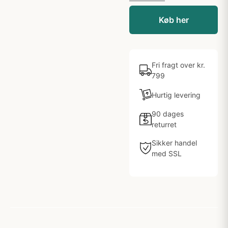
Køb her
Fri fragt over kr.
799
Hurtig levering
90 dages
returret
Sikker handel
med SSL