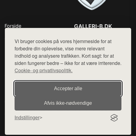
Forside
GALLERI-B.DK
Produkter
Tlf. 78768672
Top Rabatter
Vi bruger cookies på vores hjemmeside for at
Mail:
hej@want.dk
Blog
forbedre din oplevelse, vise mere relevant
Kontakt
indhold og analysere trafikken. Kort sagt: for at
Cookie- og privatlivspolitik
siden fungerer bedre – ikke for at være irriterende.
Cookie- og privatlivspolitik.
Denne side er en del af want.dk, der udgiver en række
Accepter alle
hjemmesider med præsentation af forskellige produkter fra
diverse webshops. Der sælges ikke varer fra denne side - vi
Afvis ikke‑nødvendige
henviser til de shops, som sælger varen. Vi har heller ikke
varerne på lager.
Indstillinger
© 2026 galleri-b.dk. Alle rettigheder forbeholdes.