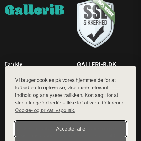
Forside
GALLERI-B.DK
Produkter
Tlf. 78768672
Top Rabatter
Vi bruger cookies på vores hjemmeside for at
Mail:
hej@want.dk
Blog
forbedre din oplevelse, vise mere relevant
Kontakt
indhold og analysere trafikken. Kort sagt: for at
Cookie- og privatlivspolitik
siden fungerer bedre – ikke for at være irriterende.
Cookie- og privatlivspolitik.
Denne side er en del af want.dk, der udgiver en række
Accepter alle
hjemmesider med præsentation af forskellige produkter fra