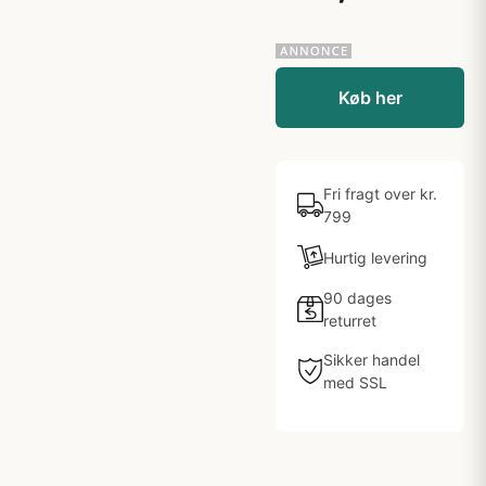
Køb her
Fri fragt over kr.
799
Hurtig levering
90 dages
returret
Sikker handel
med SSL