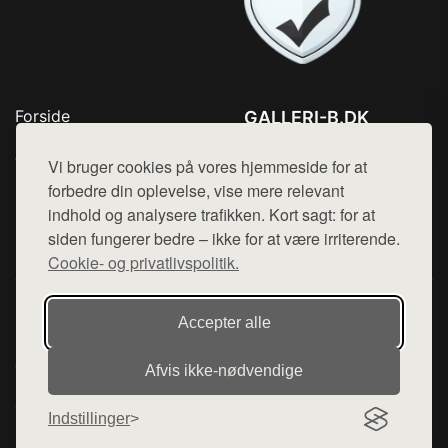
Forside
GALLERI-B.DK
Produkter
Tlf. 78768672
Top Rabatter
Vi bruger cookies på vores hjemmeside for at
Mail:
hej@want.dk
Blog
forbedre din oplevelse, vise mere relevant
Kontakt
indhold og analysere trafikken. Kort sagt: for at
Cookie- og privatlivspolitik
siden fungerer bedre – ikke for at være irriterende.
Cookie- og privatlivspolitik.
Denne side er en del af want.dk, der udgiver en række
Accepter alle
hjemmesider med præsentation af forskellige produkter fra
diverse webshops. Der sælges ikke varer fra denne side - vi
Afvis ikke‑nødvendige
henviser til de shops, som sælger varen. Vi har heller ikke
varerne på lager.
Indstillinger