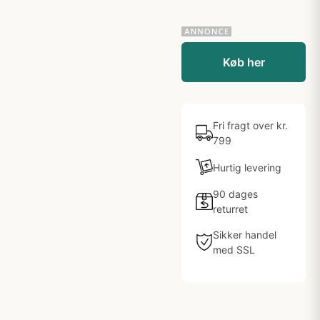
Køb her
Fri fragt over kr.
799
Hurtig levering
90 dages
returret
Sikker handel
med SSL