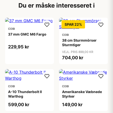
Du er måske interesseret i
SPAR 22%
COBI
37 mm GMC M6 Fargo
COBI
38 cm Sturmmörser
Sturmtiger
229,95 kr
VEJL. PRIS 899,00 KR
704,00 kr
COBI
COBI
A-10 Thunderbolt II
Amerikanske Væbnede
Warthog
Styrker
599,00 kr
149,00 kr