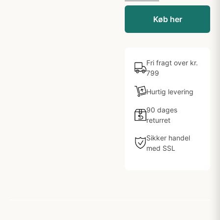
Køb her
Fri fragt over kr.
799
Hurtig levering
90 dages
returret
Sikker handel
med SSL