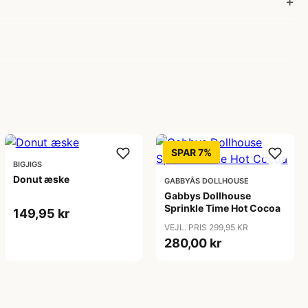
SPAR 7%
BIGJIGS
Donut æske
GABBYÂS DOLLHOUSE
Gabbys Dollhouse
Sprinkle Time Hot Cocoa
149,95 kr
VEJL. PRIS 299,95 KR
280,00 kr