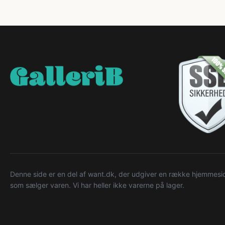
Denne side er en del af want.dk, der udgiver en række hjemmeside
som sælger varen. Vi har heller ikke varerne på lager.