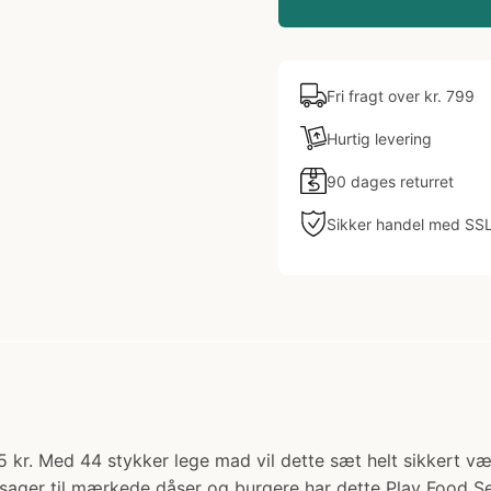
Fri fragt over kr. 799
Hurtig levering
90 dages returret
Sikker handel med SS
kr. Med 44 stykker lege mad vil dette sæt helt sikkert være
øntsager til mærkede dåser og burgere har dette Play Food S