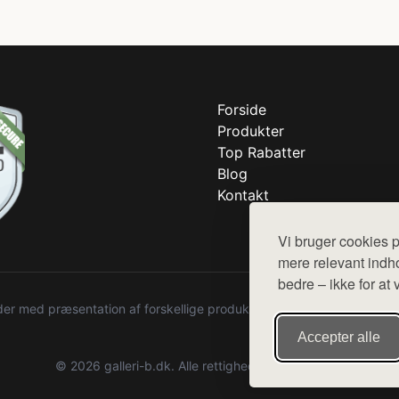
Forside
Produkter
Top Rabatter
Blog
Kontakt
Vi bruger cookies p
mere relevant indho
bedre – ikke for at 
r med præsentation af forskellige produkter fra diverse webshops. De
Accepter alle
© 2026 galleri-b.dk. Alle rettigheder forbeholdes.