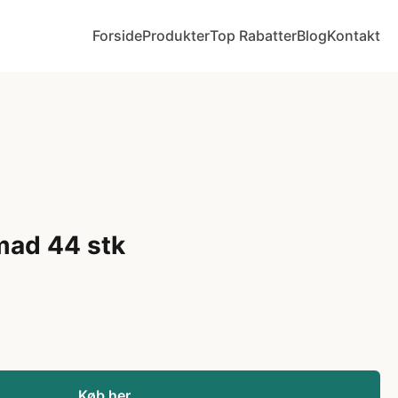
Forside
Produkter
Top Rabatter
Blog
Kontakt
ad 44 stk
Køb her