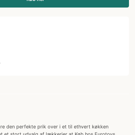
L
 den perfekte prik over i et til ethvert køkken
et et stort udvalg af lækkerier at Køb hos Eurotoys.