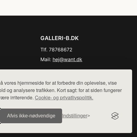
GALLERI-B.DK
Tlf. 78768672
Mail:
hej@want.dk
Cookie- og privatlivspolitik
å vores hjemmeside for at forbedre din oplevelse, vise
ld og analysere trafikken. Kort sagt: for at siden fungerer
være irriterende.
Cookie- og privatlivspolitik.
r sælges ikke varer fra denne side - vi henviser til de shops,
Afvis ikke‑nødvendige
Indstillinger