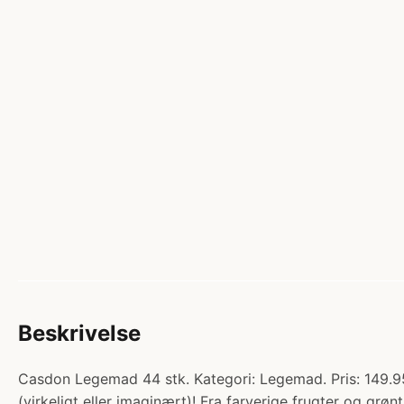
Beskrivelse
Casdon Legemad 44 stk. Kategori: Legemad. Pris: 149.95 
(virkeligt eller imaginært)! Fra farverige frugter og gr