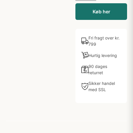
Køb her
Fri fragt over kr.
799
Hurtig levering
90 dages
returret
Sikker handel
med SSL