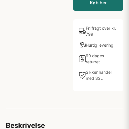
Køb her
Fri fragt over kr.
799
Hurtig levering
90 dages
returret
Sikker handel
med SSL
Beskrivelse