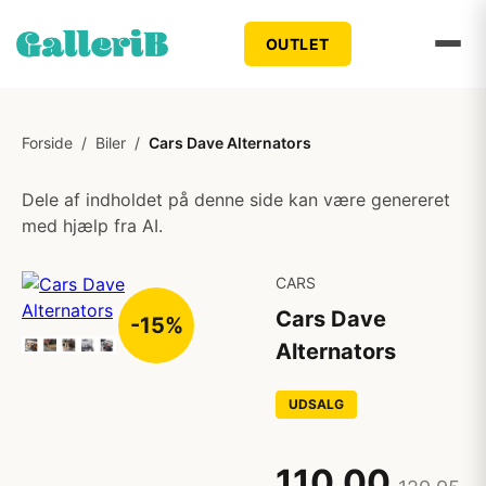
OUTLET
Forside
/
Biler
/
Cars Dave Alternators
Dele af indholdet på denne side kan være genereret
med hjælp fra AI.
CARS
Cars Dave
-15%
Alternators
UDSALG
110,00