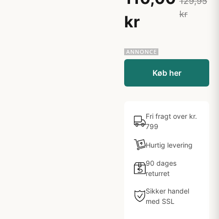
129,95
kr
kr
Køb her
Fri fragt over kr.
799
Hurtig levering
90 dages
returret
Sikker handel
med SSL