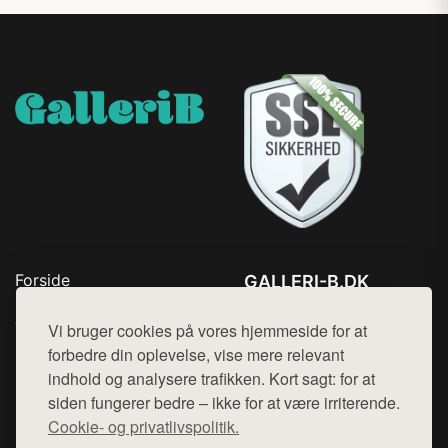
Forside
GALLERI-B.DK
Produkter
Tlf. 78768672
Top Rabatter
Vi bruger cookies på vores hjemmeside for at
Mail:
hej@want.dk
Blog
forbedre din oplevelse, vise mere relevant
Kontakt
indhold og analysere trafikken. Kort sagt: for at
Cookie- og privatlivspolitik
siden fungerer bedre – ikke for at være irriterende.
Cookie- og privatlivspolitik.