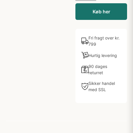
Køb her
Fri fragt over kr.
799
Hurtig levering
90 dages
returret
Sikker handel
med SSL