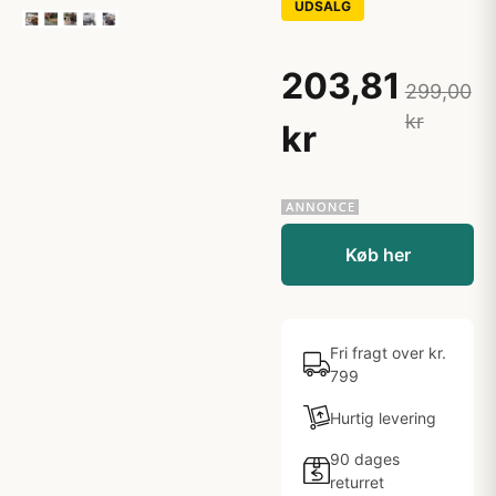
UDSALG
203,81
299,00
kr
kr
Køb her
Fri fragt over kr.
799
Hurtig levering
90 dages
returret