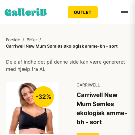
OUTLET
Forside
/
BH'er
/
Carriwell New Mum Sømløs økologisk amme-bh - sort
Dele af indholdet på denne side kan være genereret
med hjælp fra AI.
CARRIWELL
Carriwell New
-32%
Mum Sømløs
økologisk amme-
bh - sort